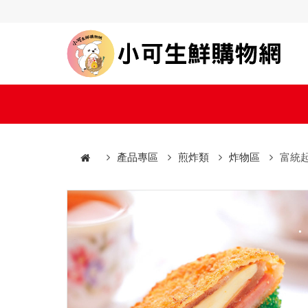
產品專區
煎炸類
炸物區
富統起