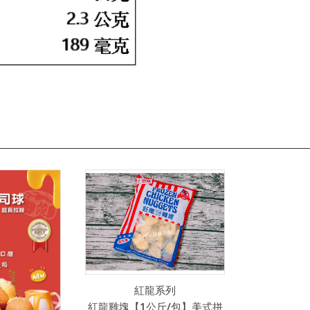
紅龍系列
紅龍雞塊【1公斤/包】美式拼