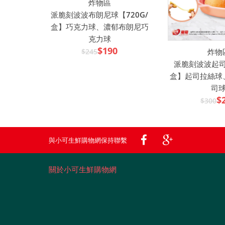
炸物區
派脆刻波波布朗尼球【720G/
盒】巧克力球、濃郁布朗尼巧
克力球
$190
$245
炸物
派脆刻波波起司球
盒】起司拉絲球
司
$
$300
與小可生鮮購物網保持聯繫
關於小可生鮮購物網