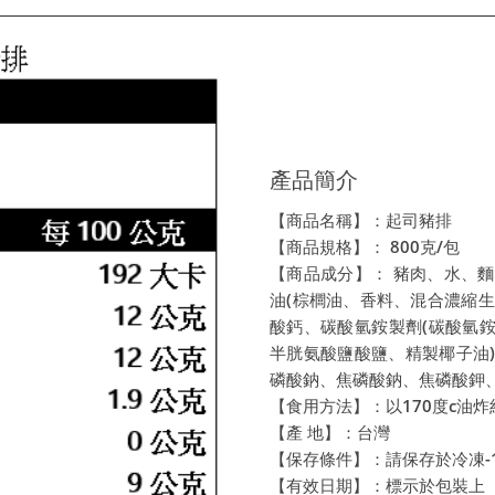
產品簡介
【商品名稱】：起司豬排
【商品規格】： 800克/包
【商品成分】： 豬肉、水、麵
油(棕櫚油、香料、混合濃縮生
酸鈣、碳酸氫銨製劑(碳酸氫銨、
半胱氨酸鹽酸鹽、精製椰子油
磷酸鈉、焦磷酸鈉、焦磷酸鉀、
【食用方法】：以170度c油炸
【產 地】：台灣
【保存條件】：請保存於冷凍-
【有效日期】：標示於包裝上