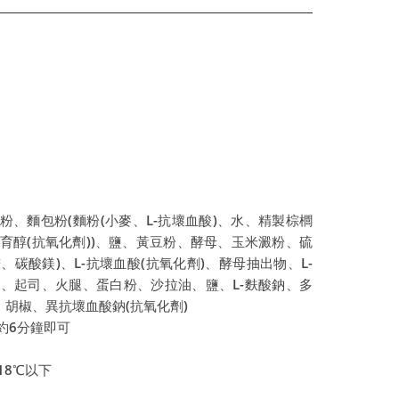
粉、麵包粉(麵粉(小麥、L-抗壞血酸)、水、精製棕櫚
育醇(抗氧化劑))、鹽、黃豆粉、酵母、玉米澱粉、硫
碳酸鎂)、L-抗壞血酸(抗氧化劑)、酵母抽出物、L-
)、起司、火腿、蛋白粉、沙拉油、鹽、L-麩酸鈉、多
胡椒、異抗壞血酸鈉(抗氧化劑)
約6分鐘即可
18℃以下