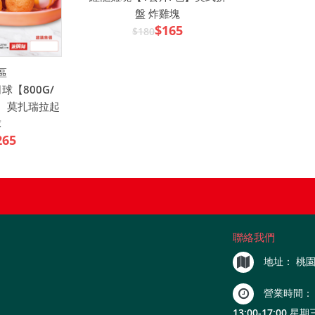
盤 炸雞塊
$165
$180
區
【800G/
、莫扎瑞拉起
球
265
聯絡我們
地址：
桃園
營業時間：
13:00-17:00 星期三