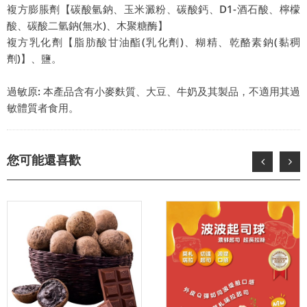
複方膨脹劑【碳酸氫鈉、玉米澱粉、碳酸鈣、D1-酒石酸、檸檬
酸、碳酸二氫鈉(無水)、木聚糖酶】
複方乳化劑【脂肪酸甘油酯(乳化劑)、糊精、乾酪素鈉(黏稠
劑)】、鹽。
過敏原: 本產品含有小麥麩質、大豆、牛奶及其製品，不適用其過
敏體質者食用。
您可能還喜歡