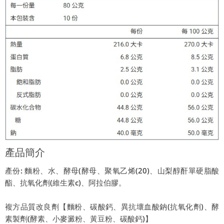
產品簡介
產份: 麵粉、水、酵母(酵母、聚氧乙烯(20)、山梨醇酐單硬脂酸
酯、抗氧化劑(維生素c)、阿拉伯膠。
複方品質改良劑【麵粉、碳酸鈣、異抗壞血酸鈉(抗氧化劑)、酵
素製劑(酵素、小麥澱粉、黃豆粉、碳酸鈣)】