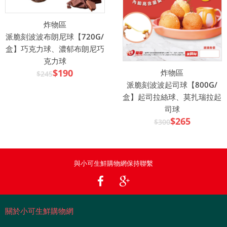
炸物區
派脆刻波波布朗尼球【720G/
盒】巧克力球、濃郁布朗尼巧
克力球
$190
炸物區
$245
派脆刻波波起司球【800G/
盒】起司拉絲球、莫扎瑞拉起
司球
$265
$300
與小可生鮮購物網保持聯繫
關於小可生鮮購物網