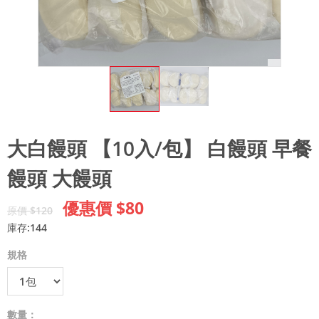
大白饅頭 【10入/包】 白饅頭 早餐
饅頭 大饅頭
優惠價 $80
原價 $120
庫存:144
規格
數量：