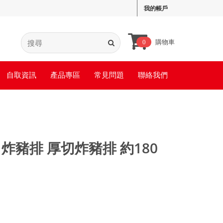
我的帳戶
購物車
0
自取資訊
產品專區
常見問題
聯絡我們
炸豬排 厚切炸豬排 約180