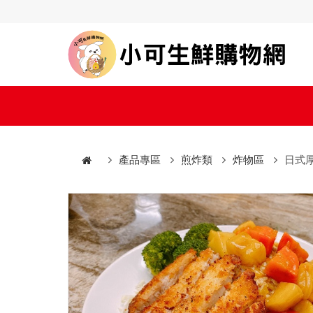
產品專區
煎炸類
炸物區
日式厚