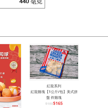
紅龍系列
紅龍雞塊【1公斤/包】美式拼
盤 炸雞塊
$165
$180