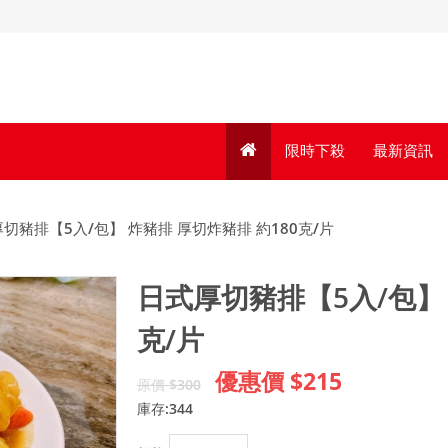
限時下殺
最新資訊
切豬排【5入/包】 炸豬排 厚切炸豬排 約180克/片
日式厚切豬排【5入/包】 
克/片
優惠價 $215
原價 $300
庫存:344