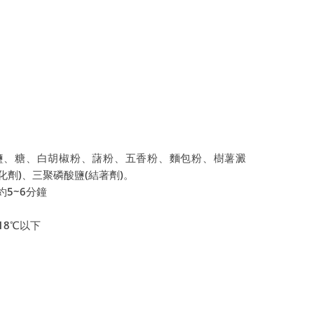
鹽、糖、白胡椒粉、藷粉、五香粉、麵包粉、樹薯澱
化劑)、三聚磷酸鹽(結著劑)。
約5~6分鐘
18℃以下