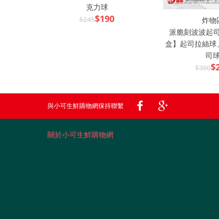
克力球
$190
$245
炸物
派脆刻波波起司球
盒】起司拉絲球
司
$
$300
與小可生鮮購物網保持聯繫
關於小可生鮮購物網