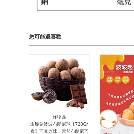
您可能還喜歡
炸物區
派脆刻波波布朗尼球【720G/
盒】巧克力球、濃郁布朗尼巧