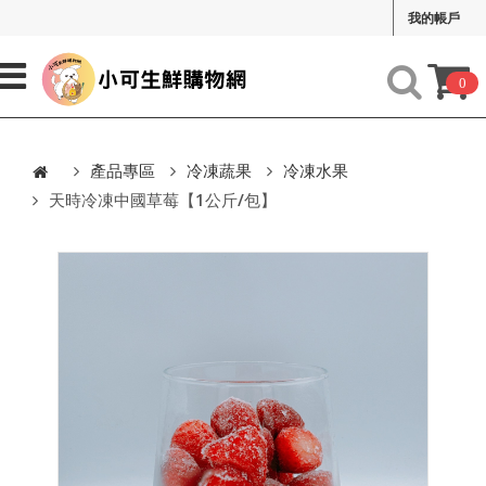
我的帳戶
0
產品專區
冷凍蔬果
冷凍水果
天時冷凍中國草莓【1公斤/包】