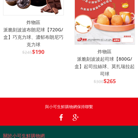
炸物區
派脆刻波波布朗尼球【720G/
盒】巧克力球、濃郁布朗尼巧
克力球
$190
炸物區
$245
派脆刻波波起司球【800G/
盒】起司拉絲球、莫扎瑞拉起
司球
$265
$300
與小可生鮮購物網保持聯繫
關於小可生鮮購物網