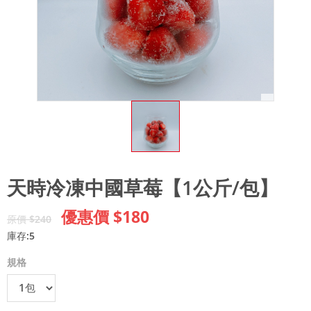
天時冷凍中國草莓【1公斤/包】
優惠價 $180
原價 $240
庫存:5
規格