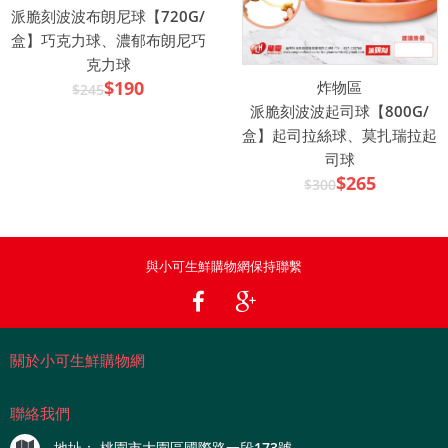
派脆刻波波布朗尼球【720G/
盒】巧克力球、濃郁布朗尼巧
克力球
$190
炸物區
$245
派脆刻波波起司球【800G/
盒】起司拉絲球、莫扎瑞拉起
司球
$265
$300
與小可生鮮購物網保持聯繫
關於小可生鮮購物網
聯絡我們
地址：
桃園市大園區國際路一段173號