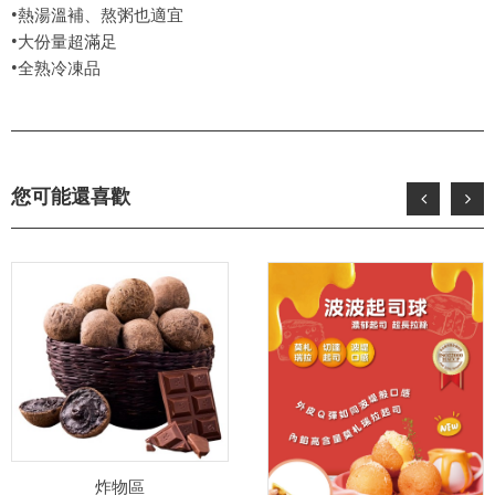
•熱湯溫補、熬粥也適宜
•大份量超滿足
•全熟冷凍品
您可能還喜歡
炸物區