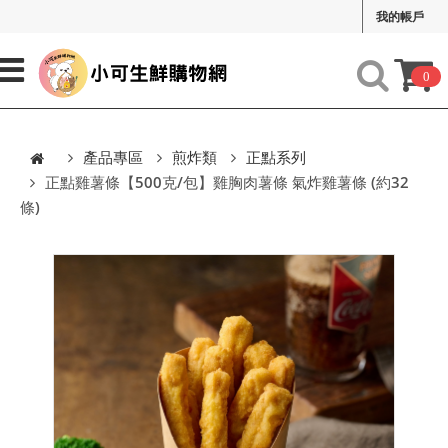
我的帳戶
0
產品專區
煎炸類
正點系列
正點雞薯條【500克/包】雞胸肉薯條 氣炸雞薯條 (約32
條)