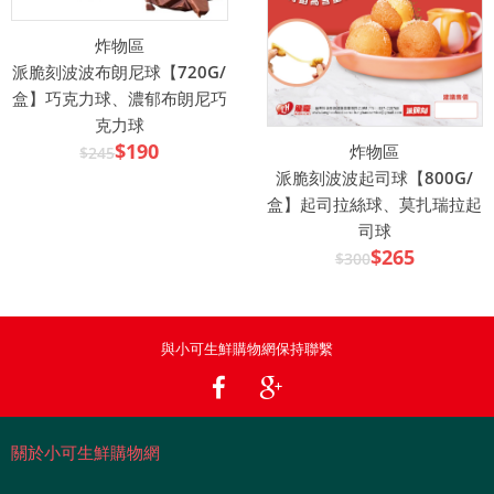
炸物區
派脆刻波波布朗尼球【720G/
盒】巧克力球、濃郁布朗尼巧
克力球
$190
炸物區
$245
派脆刻波波起司球【800G/
盒】起司拉絲球、莫扎瑞拉起
司球
$265
$300
與小可生鮮購物網保持聯繫
關於小可生鮮購物網