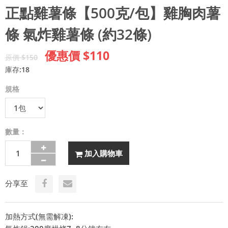
正點雞薯條【500克/包】雞胸肉薯
條 氣炸雞薯條 (約32條)
優惠價 $110
原價 $150
庫存:18
規格
數量：
加入購物車
分享至
加熱方式(無需解凍):