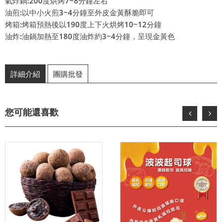
氣炸鍋:200度烘烤7~8分鐘左右
油煎:以中小火煎3~4分鐘至外皮金黃酥脆即可
烤箱:烤箱預熱後以190度上下火烘烤10~12分鐘
油炸:油鍋加熱至180度油炸約3~4分鐘，呈現金黃色
詳細介紹
團購批發
您可能還喜歡