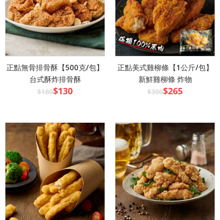
正點無骨排骨酥【500克/包】
正點美式雞柳條【1公斤/包】
台式酥炸排骨酥
新鮮雞柳條 炸物
$130
$265
$180
$300