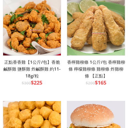
正點香香雞【1公斤/包】香脆
香檸雞柳條 1公斤/包 香檸雞柳
鹹酥雞 鹽酥雞 炸鹹酥雞 約11-
條 檸檬雞柳條 雞柳條 炸雞柳
18g/粒
條 【正點】
$225
$165
$300
$200