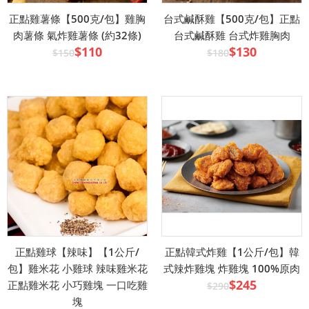
正點雞薯條【500克/包】雞胸
台式鹹酥雞【500克/包】正點
肉薯條 氣炸雞薯條 (約32條)
台式鹹酥雞 台式炸雞胸肉
$110
$130
$150
$180
正點雞球【辣味】【1公斤/
正點韓式炸雞【1公斤/包】韓
包】雞米花 小雞球 辣味雞米花
式辣炸雞塊 炸雞塊 100%原肉
$245
正點雞米花 小巧雞塊 一口吃雞
$290
塊