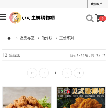
我的帳戶
0
產品專區
煎炸類
正點系列
12
12
筆資訊
顯示 1 - 15 項，共
項
1