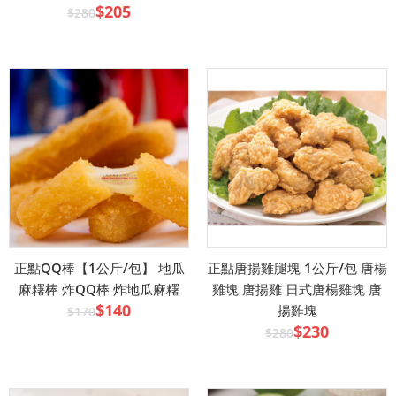
$205
$280
正點QQ棒【1公斤/包】 地瓜
正點唐揚雞腿塊 1公斤/包 唐楊
麻糬棒 炸QQ棒 炸地瓜麻糬
雞塊 唐揚雞 日式唐楊雞塊 唐
$140
揚雞塊
$170
$230
$280