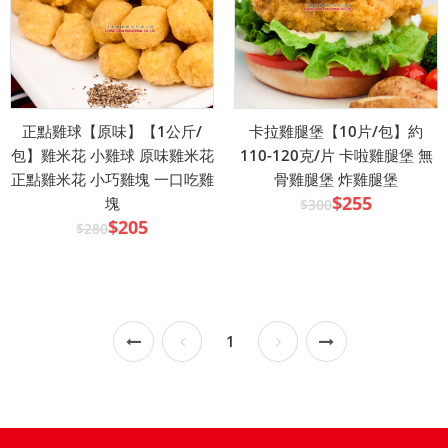
正點雞球【原味】【1公斤/
卡拉雞腿堡【10片/包】約
包】雞米花 小雞球 原味雞米花
110-120克/片 卡啦雞腿堡 無
正點雞米花 小巧雞塊 一口吃雞
骨雞腿堡 炸雞腿堡
$255
塊
$300
$205
$280
1