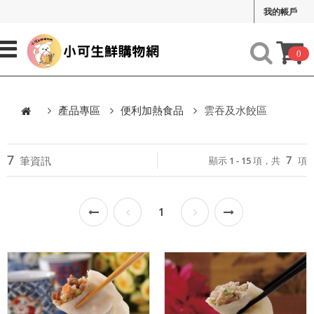
我的帳戶
0
產品專區
便利加熱食品
雲吞及水餃區
7
7
筆資訊
顯示 1 - 15 項，共
項
1