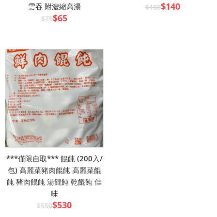
$140
雲吞 附濃縮高湯
$160
$65
$75
***僅限自取*** 餛飩 (200入/
包) 高麗菜豬肉餛飩 高麗菜餛
飩 豬肉餛飩 湯餛飩 乾餛飩 佳
味
$530
$550