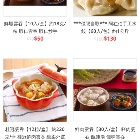
鮮蝦雲吞【10入/盒】約18克/
***僅限自取*** 阿在伯手工水
粒 蝦仁雲吞 蝦仁炒手
餃【60入/包】約1公斤
$50
$130
$70
$160
桂冠雲吞【12粒/盒】 約220
鮮肉雲吞【30入/盒】 豬肉雲
克/盒 桂冠鮮肉雲吞 細柔外皮
吞 餛飩湯 佳味雲吞