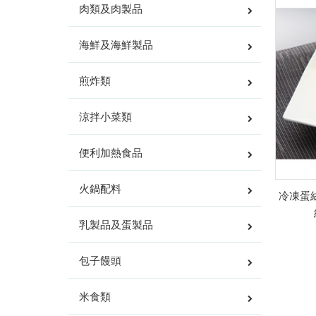
肉類及肉製品
海鮮及海鮮製品
煎炸類
涼拌小菜類
便利加熱食品
火鍋配料
冷凍蛋絲
乳製品及蛋製品
包子饅頭
米食類