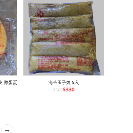
皮 雞蛋蛋
海苔玉子燒 5入
$330
$360