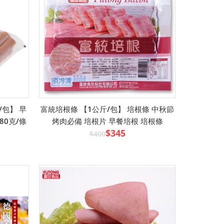
/包】 早
富統培根條 【1公斤/包】 培根條 中秋節
80克/條
烤肉必備 培根片 早餐培根 培根條
$345
$400