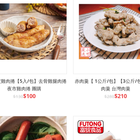
雞肉捲【5入/包】去骨雞腿肉捲
赤肉羹【 1公斤/包】【3公斤/
夜市雞肉捲 團購
肉羹 台灣肉羹
$100
$210
$130
$280