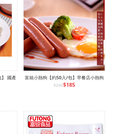
包】 國產
富統小熱狗【約50入/包】早餐店小熱狗
$185
$200