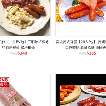
根條【 1公斤/包】三明治培根條
富統德式香腸【20入/包】 德
豬肉培根條 豬培根條
口感較脆 異國風味 德國
$340
$385
$400
$450