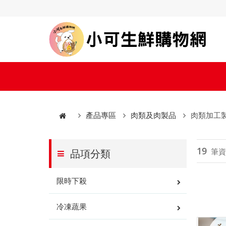
產品專區
肉類及肉製品
肉類加工
19
筆資
品項分類
限時下殺
冷凍蔬果