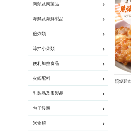
肉類及肉製品
海鮮及海鮮製品
煎炸類
涼拌小菜類
便利加熱食品
火鍋配料
照燒雞
乳製品及蛋製品
包子饅頭
米食類