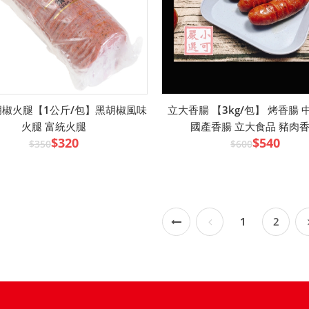
椒火腿【1公斤/包】黑胡椒風味
立大香腸 【3kg/包】 烤香腸
火腿 富統火腿
國產香腸 立大食品 豬肉
$320
$540
$350
$600
1
2