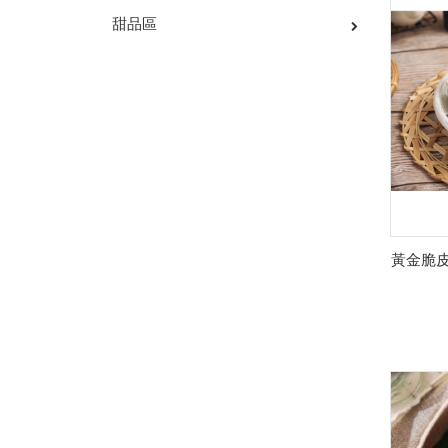
甜品區
黃金脆皮