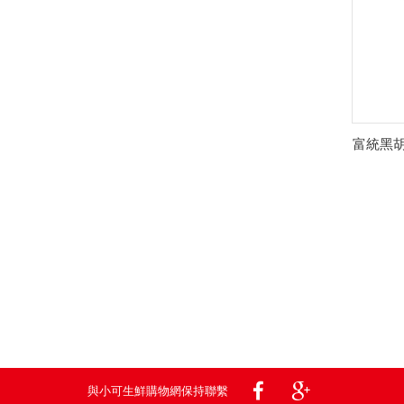
富統黑胡
與小可生鮮購物網保持聯繫