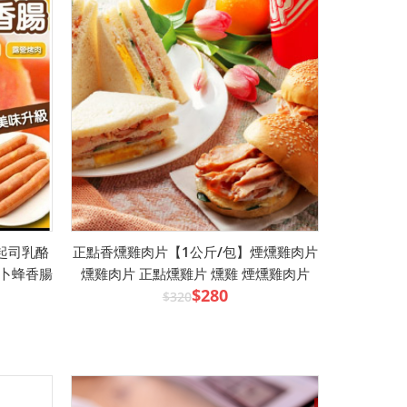
起司乳酪
正點香燻雞肉片【1公斤/包】煙燻雞肉片
 卜蜂香腸
燻雞肉片 正點燻雞片 燻雞 煙燻雞肉片
$280
$320