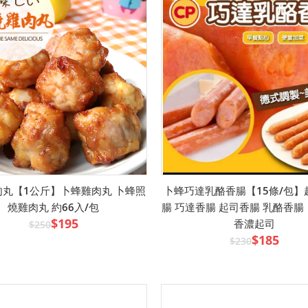
肉丸【1公斤】卜蜂雞肉丸 卜蜂照
卜蜂巧達乳酪香腸【15條/包】
燒雞肉丸 約66入/包
腸 巧達香腸 起司香腸 乳酪香腸
$195
香濃起司
$250
$185
$230